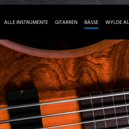
sser passende Version dieser Seite
Diese Meldung nicht meh
ALLE INSTRUMENTE
GITARREN
BÄSSE
WYLDE A