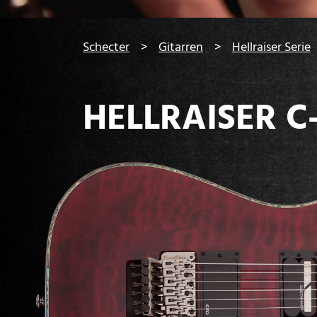
You are here:
Schecter
Gitarren
Hellraiser Serie
HELLRAISER C-