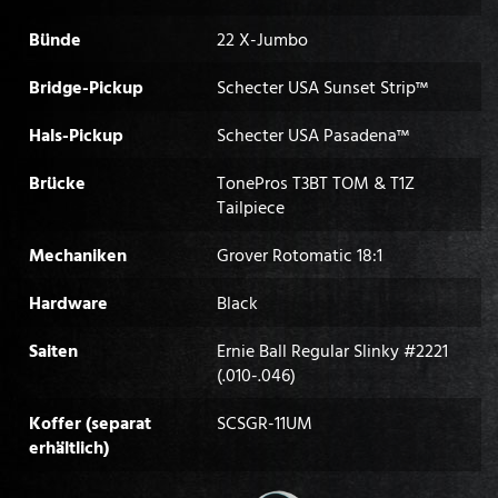
Bünde
22 X-Jumbo
Bridge-Pickup
Schecter USA Sunset Strip™
Hals-Pickup
Schecter USA Pasadena™
Brücke
TonePros T3BT TOM & T1Z
Tailpiece
Mechaniken
Grover Rotomatic 18:1
Hardware
Black
Saiten
Ernie Ball Regular Slinky #2221
(.010-.046)
Koffer (separat
SCSGR-11UM
erhältlich)