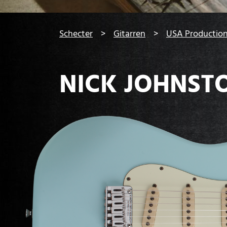
You are here:
Schecter
Gitarren
USA Productio
NICK JOHNST