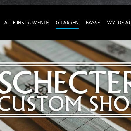
sser passende Version dieser Seite
Diese Meldung nicht meh
ALLE INSTRUMENTE
GITARREN
BÄSSE
WYLDE A