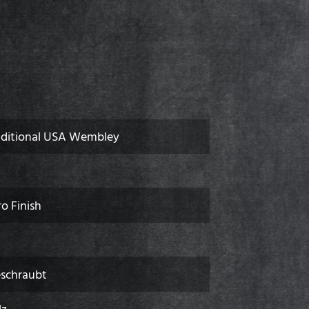
aditional USA Wembley
ro Finish
eschraubt
lz