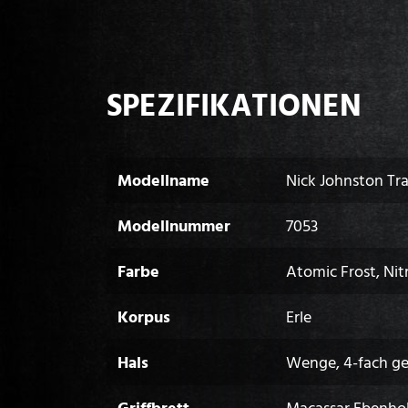
SPEZIFIKATIONEN
Modellname
Nick Johnston Tr
Modellnummer
7053
Farbe
Atomic Frost, Nit
Korpus
Erle
Hals
Wenge, 4-fach g
Griffbrett
Macassar Ebenho