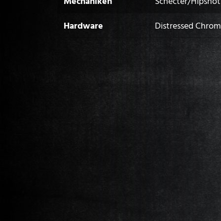
Mechaniken
Schecter/Hipshot
Hardware
Distressed Chro