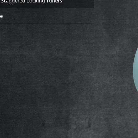
 Staggered Locking Tuners
me