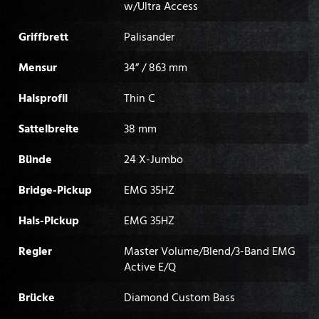
w/Ultra Access
Griffbrett
Palisander
Mensur
34” / 863 mm
Halsprofil
Thin C
Sattelbreite
38 mm
Bünde
24 X-Jumbo
Bridge-Pickup
EMG 35HZ
Hals-Pickup
EMG 35HZ
Regler
Master Volume/Blend/3-Band EMG
Active E/Q
Brücke
Diamond Custom Bass